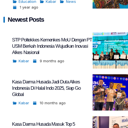
Education
Kabar
News
1 year ago
Newest Posts
STP Poltekkes Kemenkes MoU Dengan PT
USM Berkah Indonesia Wujudkan Inovasi
Alkes Nasional
Kabar
9 months ago
Kasa Darma Husada Jadi Duta Alkes
Indonesia Di Halal Indo 2025, Siap Go
Global
Kabar
10 months ago
Kasa Darma Husada Masuk Top 5