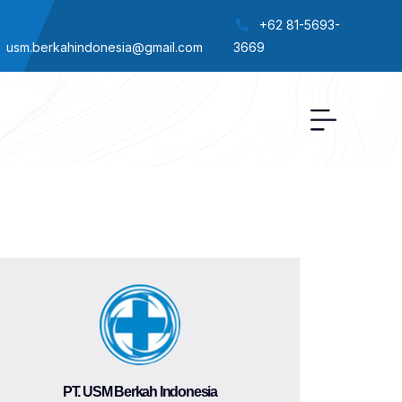
+62 81-5693-
usm.berkahindonesia@gmail.com
3669
PT. USM Berkah Indonesia