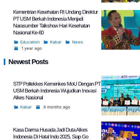
Kementrian Kesehatan RI Undang Direktur
PT USM Berkah Indonesia Menjadi
Narasumber Talkshow Hari Kesehatan
Nasional Ke-60
Education
Kabar
News
1 year ago
Newest Posts
STP Poltekkes Kemenkes MoU Dengan PT
USM Berkah Indonesia Wujudkan Inovasi
Alkes Nasional
Kabar
9 months ago
Kasa Darma Husada Jadi Duta Alkes
Indonesia Di Halal Indo 2025, Siap Go