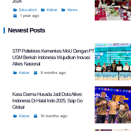
2024
Education
Kabar
News
1 year ago
Newest Posts
STP Poltekkes Kemenkes MoU Dengan PT
USM Berkah Indonesia Wujudkan Inovasi
Alkes Nasional
Kabar
9 months ago
Kasa Darma Husada Jadi Duta Alkes
Indonesia Di Halal Indo 2025, Siap Go
Global
Kabar
10 months ago