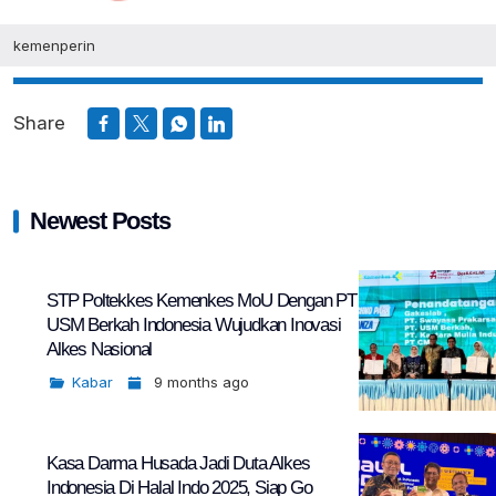
kemenperin
Share
Newest Posts
STP Poltekkes Kemenkes MoU Dengan PT
USM Berkah Indonesia Wujudkan Inovasi
Alkes Nasional
Kabar
9 months ago
Kasa Darma Husada Jadi Duta Alkes
Indonesia Di Halal Indo 2025, Siap Go